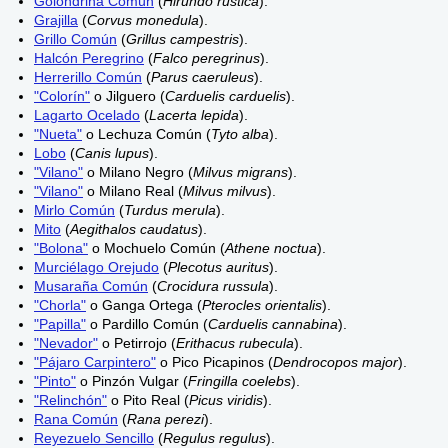
Golondrina Común
(
Hirundo rustica
).
Grajilla
(
Corvus monedula
).
Grillo Común
(
Grillus campestris
).
Halcón Peregrino
(
Falco peregrinus
).
Herrerillo Común
(
Parus caeruleus
).
"Colorín"
o Jilguero (
Carduelis carduelis
).
Lagarto Ocelado
(
Lacerta lepida
).
"Nueta"
o Lechuza Común (
Tyto alba
).
Lobo
(
Canis lupus
).
"Vilano"
o Milano Negro (
Milvus migrans
).
"Vilano"
o Milano Real (
Milvus milvus
).
Mirlo Común
(
Turdus merula
).
Mito
(
Aegithalos caudatus
).
"Bolona"
o Mochuelo Común (
Athene noctua
).
Murciélago Orejudo
(
Plecotus auritus
).
Musaraña Común
(
Crocidura russula
).
"Chorla"
o Ganga Ortega (
Pterocles orientalis
).
"Papilla"
o Pardillo Común (
Carduelis cannabina
).
"Nevador"
o Petirrojo (
Erithacus rubecula
).
"Pájaro Carpintero"
o Pico Picapinos (
Dendrocopos major
).
"Pinto"
o Pinzón Vulgar (
Fringilla coelebs
).
"Relinchón"
o Pito Real (
Picus viridis
).
Rana Común
(
Rana perezi
).
Reyezuelo Sencillo
(
Regulus regulus
).