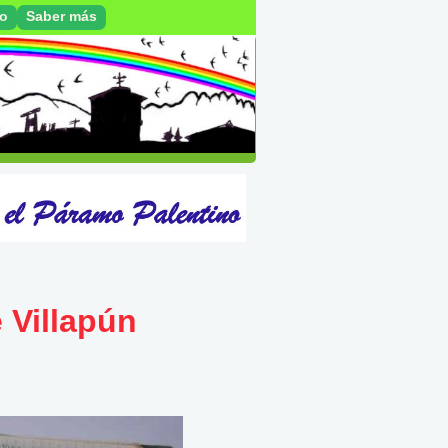
ro
Saber más
Villapún