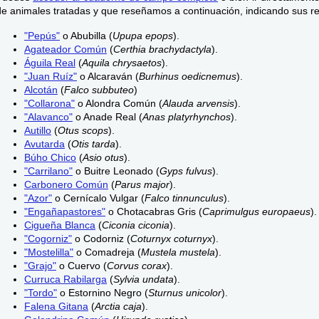
de animales tratadas y que reseñamos a continuación, indicando sus r
"Pepús"
o Abubilla (
Upupa epops
).
Agateador Común
(
Certhia brachydactyla
).
Águila Real
(
Aquila chrysaetos
).
"Juan Ruíz"
o Alcaraván (
Burhinus oedicnemus
).
Alcotán
(
Falco subbuteo
)
"Collarona"
o Alondra Común (
Alauda arvensis
).
"Alavanco"
o Anade Real (
Anas platyrhynchos
).
Autillo
(
Otus scops
).
Avutarda
(
Otis tarda
).
Búho Chico
(
Asio otus
).
"Carrilano"
o Buitre Leonado (
Gyps fulvus
).
Carbonero Común
(
Parus major
).
"Azor"
o Cernícalo Vulgar (
Falco tinnunculus
).
"Engañapastores"
o Chotacabras Gris (
Caprimulgus europaeus
).
Cigueña Blanca
(
Ciconia ciconia
).
"Cogorniz"
o Codorniz (
Coturnyx coturnyx
).
"Mostelilla"
o Comadreja (
Mustela mustela
).
"Grajo"
o Cuervo (
Corvus corax
).
Curruca Rabilarga
(
Sylvia undata
).
"Tordo"
o Estornino Negro (
Sturnus unicolor
).
Falena Gitana
(
Arctia caja
).