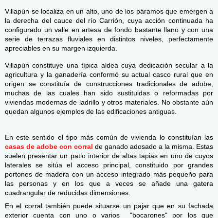
Villapún se localiza en un alto, uno de los páramos que emergen a
la derecha del cauce del río Carrión, cuya acción continuada ha
configurado un valle en artesa de fondo bastante llano y con una
serie de terrazas fluviales en distintos niveles, perfectamente
apreciabl
es e
n su margen izquierda.
Villapún constituye una típica aldea cuya dedicación secular a la
agricultura y la ganadería conformó su actual casco rural que en
origen se constituía de construcciones tradicionales de adobe,
muchas de las cuales han sido sustituidas o reformadas por
viviendas modern
as de ladrillo y otros materiales. No obstante aún
quedan algunos ejemplos de las edificaciones antiguas.
En este sentido el tipo más común de vivienda lo constituían las
casas de adobe con corral
de ganado adosado a la misma. Estas
suelen presentar un patio interior d
e altas ta
pias en uno de cuyos
laterales se sitúa el acceso principal, constituido por grandes
portones de madera con un acceso
integrado más pequeño para
las personas y en los que a veces se añade una gatera
cuadrangu
lar de reducidas dimensiones.
En el corral también puede situarse un pajar que en su fachada
exterior cuenta con uno o varios "bocarones" por los qu
e