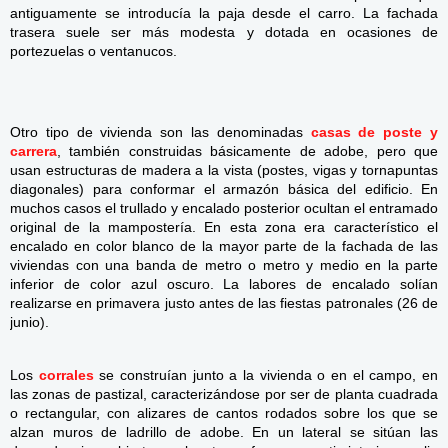
antiguamente se introducía la paja desde el carro. La fachada
trasera suele ser más modesta y dotada en ocasiones de
portezuelas o ventanucos.
Otro
tipo de vivienda son
las denominad
as
casas de poste y
carrera
, también construidas básicamente de adobe, pero que
usan estructuras de madera a la vista (postes
, vigas y tornapuntas
diagonales) para conformar el armazón básica del edificio
. En
muchos casos el trullado y encalado posterior ocultan el entramado
original de la mampostería. En esta zona era característico el
encalado en color blanco de la mayor parte de la fachada de las
viviendas con una banda de metro o metro y medio en la parte
inferior de color azul oscuro. La labores de encalado solían
realizarse en primavera justo antes de las fiestas patronales (26 de
junio).
Los
corrales
se construían junto a la vivienda o en el campo, en
las zonas de pastizal, caracterizándose por ser de planta cuadrada
o rectangular, con alizares de cantos rodados sobre los que se
alzan muros de ladrillo de adobe.
En un lateral se sitúan las