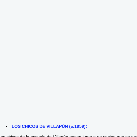
LOS CHICOS DE VILLAPÚN (c.1959):
Los chicos de la escuela de Villapún posan junto a un vecino que se oc