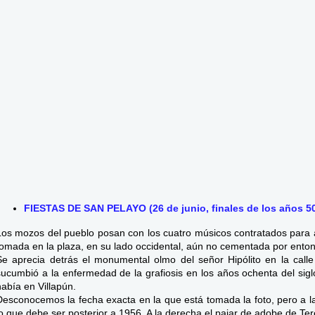
FIESTAS DE SAN PELAYO (26 de junio, finales de los años 50
Los mozos del pueblo posan con los cuatro músicos contratados para am
tomada en la plaza, en su lado occidental, aún no cementada por ento
Se aprecia detrás el monumental olmo del señor Hipólito en la call
sucumbió a la enfermedad de la grafiosis en los años ochenta del sig
había en Villapún.
Desconocemos la fecha exacta en la que está tomada la foto, pero a la
lo que debe ser posterior a 1956. A la derecha el pajar de adobe de Ter